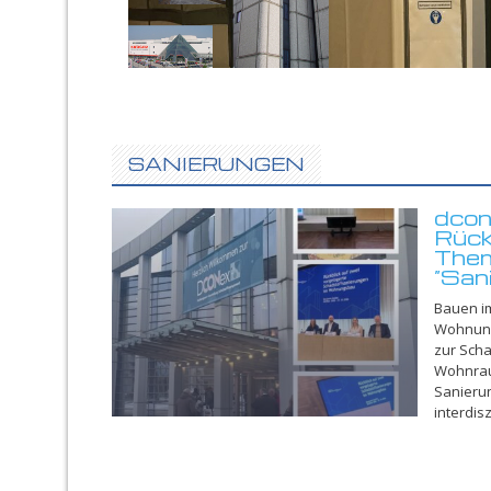
SANIERUNGEN
dcon
Rück
The
“San
Bauen im
Wohnung
zur Sch
Wohnraum
Sanierun
interdis