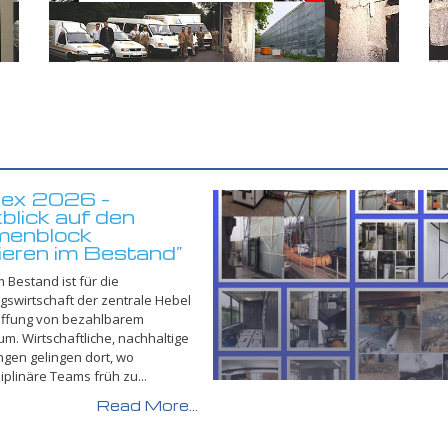
ex 2026 –
blick auf den
menblock
ieren im Bestand”
 Bestand ist für die
swirtschaft der zentrale Hebel
affung von bezahlbarem
. Wirtschaftliche, nachhaltige
gen gelingen dort, wo
ziplinäre Teams früh zu...
Read More...