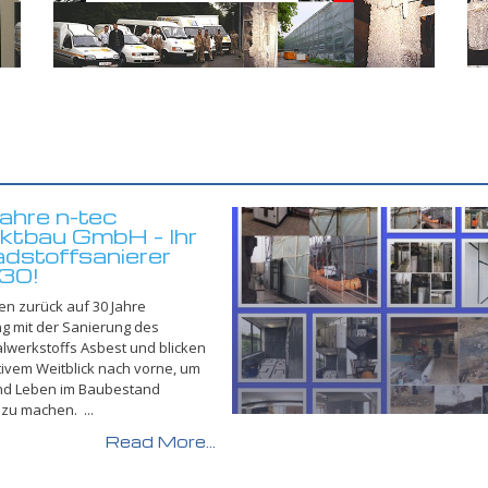
ahre n-tec
ektbau GmbH – Ihr
dstoffsanierer
 30!
ken zurück auf 30 Jahre
g mit der Sanierung des
lwerkstoffs Asbest und blicken
tivem Weitblick nach vorne, um
und Leben im Baubestand
 zu machen. ...
Read More...