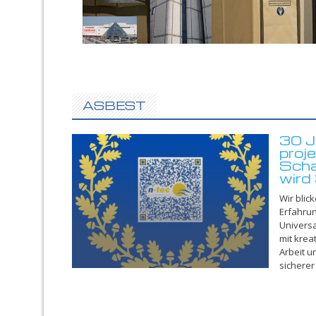
ASBEST
30 J
proj
Scha
wird
Wir blic
Erfahrun
Universa
mit krea
Arbeit 
sicherer